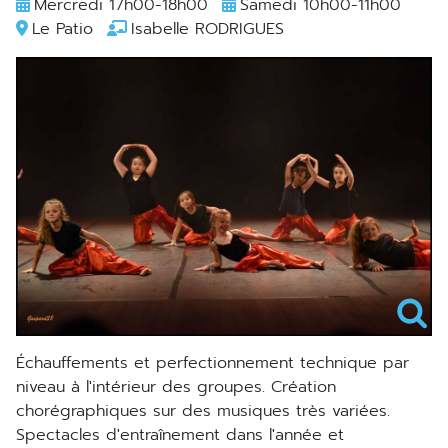
Mercredi 17h00-18h00
Samedi 10h00-11h00
Le Patio
Isabelle RODRIGUES
échauffements et perfectionnement technique par
niveau à l'intérieur des groupes. Création
chorégraphiques sur des musiques très variées.
Spectacles d'entraînement dans l'année et