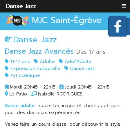
≡
Danse Jazz
Danse Jazz
Danse Jazz Avancés
Dès 17 ans
11-17 ans
Adulte
Ado/Adulte
Expression corporelle
Danse Jazz
Art scénique
Mardi 20h45 - 22h15
Jeudi 20h45 - 22h15
Le Patio
Isabelle RODRIGUES
Danse adulte
: cours technique et chorégraphique
pour des danseurs expérimentés
Venez faire un cours d'essai pour découvrir le style