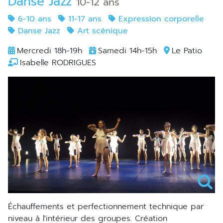
Danse Jazz
10-12 ans
6-10 ans
11-17 ans
Expression corporelle
Danse Jazz
Art scénique
Mercredi 18h-19h
Samedi 14h-15h
Le Patio
Isabelle RODRIGUES
échauffements et perfectionnement technique par
niveau à l'intérieur des groupes. Création