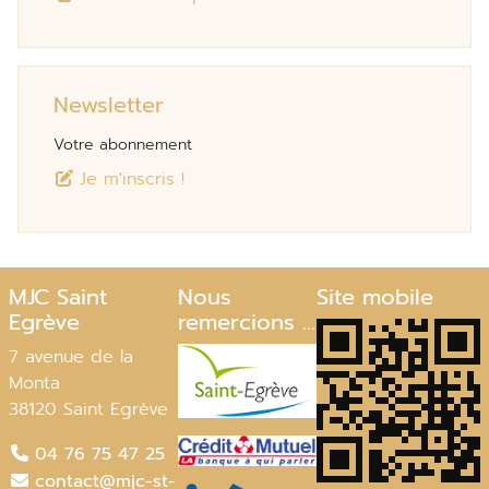
Newsletter
Votre abonnement
Je m'inscris !
MJC Saint
Nous
Site mobile
Egrève
remercions ...
7 avenue de la
Monta
38120 Saint Egrève
04 76 75 47 25
contact@mjc-st-