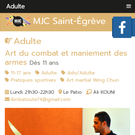
≡
Adulte
Adulte
Art du combat et maniement des
armes
Dès 11 ans
11-17 ans
Adulte
Ado/Adulte
Pratiques sportives
Art martial Wing Chun
Lundi 21h30-22h30
Le Patio
Ali KOUNI
ibnbatouta74@gmail.com