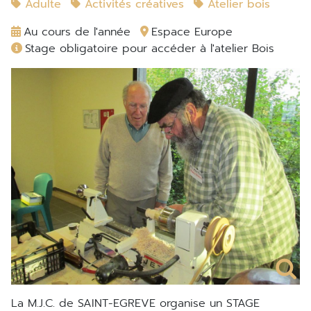
Adulte
Activités créatives
Atelier bois
Au cours de l'année
Espace Europe
Stage obligatoire pour accéder à l'atelier Bois
La M.J.C. de SAINT-EGREVE organise un STAGE