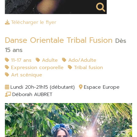
Télécharger le flyer
Danse Orientale Tribal Fusion
Dès
15 ans
11-17 ans
Adulte
Ado/Adulte
Expression corporelle
Tribal fusion
Art scénique
Lundi 20h-21h15 (débutant)
Espace Europe
Déborah AUBRET