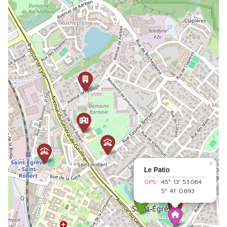
×
Le Patio
GPS:
45° 13' 53.064
5° 41' 0.693