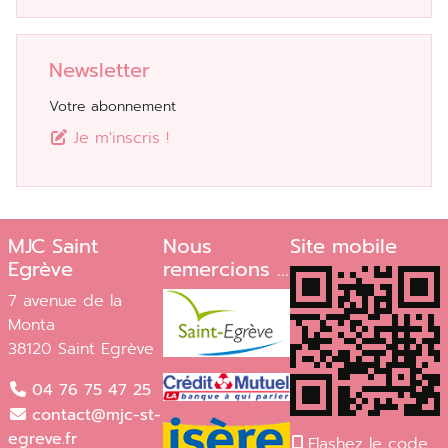
Newsletter
Votre abonnement
Je m'inscris !
MJC Saint
Nous
Site mobile
Egrève
remercions ...
7 avenue de la
Monta
38120 Saint Egrève
04 76 75 47 25
contact@mjc-st-
egreve.fr
Flashez le code