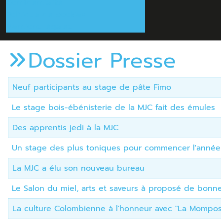
Confidentialité
Politique de cookies
Mentions légales
Dossier Presse
Titre
Date de publication
Neuf participants au stage de pâte Fimo
Le stage bois-ébénisterie de la MJC fait des émules
Des apprentis jedi à la MJC
Un stage des plus toniques pour commencer l'année
La MJC a élu son nouveau bureau
Le Salon du miel, arts et saveurs à proposé de bonn
La culture Colombienne à l'honneur avec "La Mompos