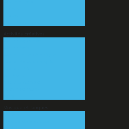
Arts martiaux
Fitness
Pilates
Vue d'ensemble
Activités
créatives
Atelier aquarelle
Atelier bois
Atelier terre céramique
Atelier émaux de grès
Ateliers DIY
Art Motion
Vue d'ensemble
Dessin Peinture
Terre
Musique
et langues
Guitare
Groupe de musique
Ukulélé