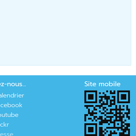
ez-nous...
Site mobile
alendrier
acebook
outube
ickr
resse