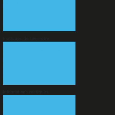
Danse Jazz
Danse en ligne
Hip-Hop
Tribal fusion
Vue d'ensemble
Pratiques de
bien-être
Yoga
Atelier bien être par les plantes
Do-In
Gym douce
Sophrologie
Stretching
Vue d'ensemble
Informations
pratiques
Tout sur la MJC
Plan d'accès
Contact