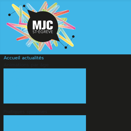
Accueil
actualités
Animations
par âge
3-5 ans
6-10 ans
11-17 ans
Ado/Adulte
Adulte
Pratiques
sportives
Escrime
Zumba