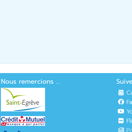
Nous remercions ...
Suiv
C
F
Y
Fl
P