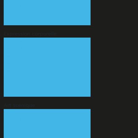
Comédie musicale
Langues
Vue d'ensemble
Expression
corporelle
Eveil Danse
Danse Jazz
Danse perfectionnement technique
Danse technique base classique
Danse en ligne
Hip-Hop
Tribal fusion
Vue d'ensemble
Art
scénique
Cirque
Comédie musicale
Théâtre
Groupe de musique