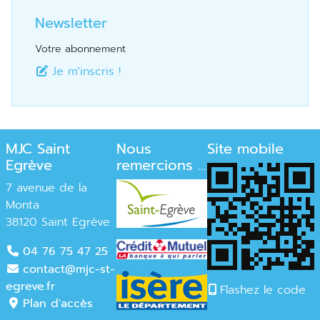
Newsletter
Votre abonnement
Je m'inscris !
MJC Saint
Nous
Site mobile
Egrève
remercions ...
7 avenue de la
Monta
38120 Saint Egrève
04 76 75 47 25
contact@mjc-st-
egreve.fr
Flashez le code
Plan d'accès