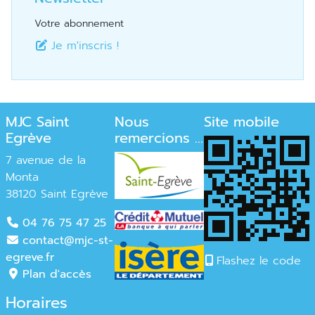
Votre abonnement
Je m'inscris !
MJC Saint
Nous
Site mobile
Egrève
remercions ...
7 avenue de la
Monta
38120 Saint Egrève
04 76 75 47 25
contact@mjc-st-
egreve.fr
Flashez le code
Plan d'accès
Horaires